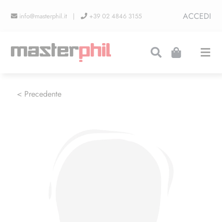
Salta
ACCEDI
info@masterphil.it |
+39 02 4846 3155
al
contenuto
Togg
Navi
PRODUZIONI
< Precedente
LINEA COLLEZIONISMO
FIERE
CONTATTI