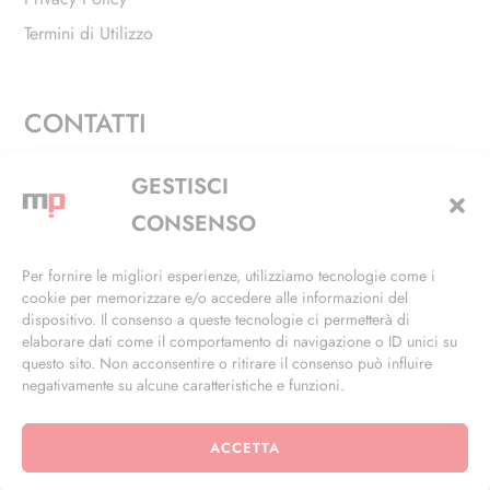
Termini di Utilizzo
CONTATTI
Via Alfieri, 27 - Trezzano Sul Naviglio (MI)
GESTISCI
+39 02 4846 3155
CONSENSO
+39 02 4846 3148
Per fornire le migliori esperienze, utilizziamo tecnologie come i
cookie per memorizzare e/o accedere alle informazioni del
info@masterphil.it
dispositivo. Il consenso a queste tecnologie ci permetterà di
elaborare dati come il comportamento di navigazione o ID unici su
questo sito. Non acconsentire o ritirare il consenso può influire
negativamente su alcune caratteristiche e funzioni.
ACCETTA
© 2026 | All Rights Reserved | Powered by
Ramdac