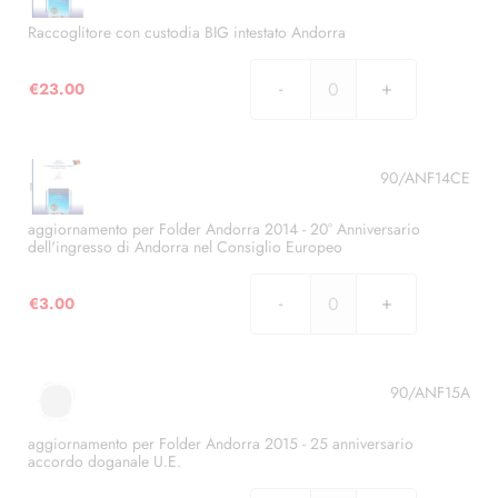
Raccoglitore con custodia BIG intestato Andorra
€
23.00
Raccoglitore
con
custodia
BIG
90/ANF14CE
intestato
Andorra
aggiornamento per Folder Andorra 2014 - 20° Anniversario
dell'ingresso di Andorra nel Consiglio Europeo
quantità
€
3.00
aggiornamento
per
Folder
Andorra
90/ANF15A
2014
-
aggiornamento per Folder Andorra 2015 - 25 anniversario
accordo doganale U.E.
20°
Anniversario