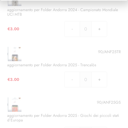
2024
-
aggiornamento per Folder Andorra 2024 - Campionato Mondiale
UCI MTB
100°
Anniversario
€
3.00
di
aggiornamento
sci
per
ad
Folder
Andorra
Andorra
90/ANF25TR
quantità
2024
-
aggiornamento per Folder Andorra 2025 - Trencalòs
Campionato
Mondiale
€
3.00
aggiornamento
UCI
per
MTB
Folder
quantità
Andorra
90/ANF25GS
2025
-
aggiornamento per Folder Andorra 2025 - Giochi dei piccoli stati
d’Europa
Trencalòs