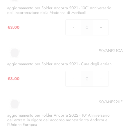
2020
-
aggiornamento per Folder Andorra 2021 - 100° Anniversario
dell'incoronazione della Madonna di Meritxell
XXVII
Summit
€
3.00
Ibero-
aggiornamento
Americano
per
2020
Folder
ad
Andorra
90/ANF21CA
Andorra
2021
quantità
-
aggiornamento per Folder Andorra 2021 - Cura degli anziani
100°
Anniversario
€
3.00
aggiornamento
dell'incoronazione
per
della
Folder
Madonna
Andorra
90/ANF22UE
di
2021
Meritxell
-
aggiornamento per Folder Andorra 2022 - 10° Anniversario
quantità
dell'entrata in vigore dell'accordo monetario tra Andorra e
Cura
l'Unione Europea
degli