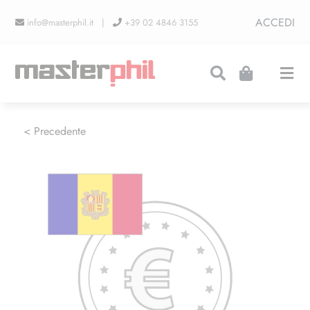
Salta
ACCEDI
info@masterphil.it |
+39 02 4846 3155
al
contenuto
Togg
Navi
PRODUZIONI
< Precedente
LINEA COLLEZIONISMO
FIERE
CONTATTI