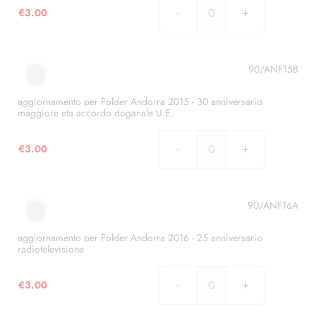
€
3.00
dell'ingresso
aggiornamento
di
per
Andorra
Folder
nel
Andorra
90/ANF15B
Consiglio
2015
Europeo
-
aggiornamento per Folder Andorra 2015 - 30 anniversario
quantità
maggiore eta accordo doganale U.E.
25
anniversario
€
3.00
accordo
aggiornamento
doganale
per
U.E.
Folder
quantità
Andorra
90/ANF16A
2015
-
aggiornamento per Folder Andorra 2016 - 25 anniversario
radiotelevisione
30
anniversario
€
3.00
maggiore
aggiornamento
eta
per