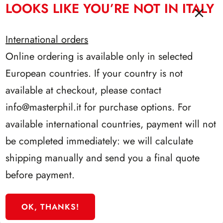
per
LOOKS LIKE YOU’RE NOT IN ITALY
quantità
quantità
Folder
Andorra
90/ANF23SE
2023
International orders
-
aggiornamento per Folder Andorra 2023 - Festival del solstizio
Online ordering is available only in selected
d'estate
30°
Anniversario
European countries. If your country is not
€
3.00
Adesione
aggiornamento
available at checkout, please contact
all'ONU
per
quantità
info@masterphil.it
for purchase options. For
Folder
Andorra
90/ANF24AS
available international countries, payment will not
2023
be completed immediately: we will calculate
-
aggiornamento per Folder Andorra 2024 - 100° Anniversario di
sci ad Andorra
Festival
shipping manually and send you a final quote
del
before payment.
€
3.00
solstizio
aggiornamento
d'estate
per
quantità
Folder
OK, THANKS!
Andorra
90/ANF24MT