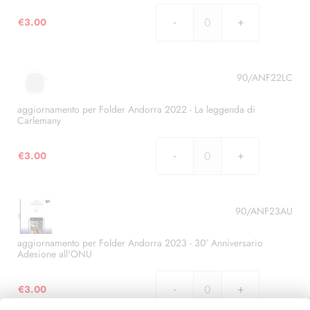
anziani
€
3.00
quantità
aggiornamento
per
Folder
Andorra
90/ANF22LC
2022
-
aggiornamento per Folder Andorra 2022 - La leggenda di
Carlemany
10°
Anniversario
€
3.00
dell'entrata
aggiornamento
in
per
vigore
Folder
dell'accordo
Andorra
90/ANF23AU
monetario
2022
tra
-
aggiornamento per Folder Andorra 2023 - 30° Anniversario
Andorra
Adesione all'ONU
La
e
leggenda
l'Unione
€
3.00
di
aggiornamento
Europea
Carlemany