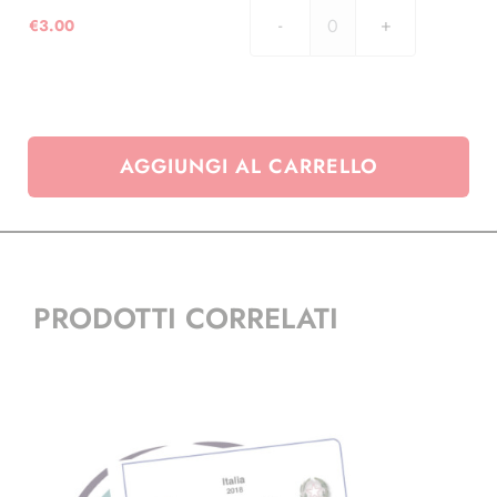
quantità
€
3.00
aggiornamento
per
Folder
Andorra
2025
AGGIUNGI AL CARRELLO
-
Giochi
dei
piccoli
stati
d’Europa
PRODOTTI CORRELATI
quantità