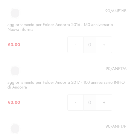
accordo
Folder
doganale
Andorra
90/ANF16B
U.E.
2016
quantità
-
aggiornamento per Folder Andorra 2016 - 150 anniversario
Nuova riforma
25
anniversario
€
3.00
radiotelevisione
aggiornamento
quantità
per
Folder
Andorra
90/ANF17A
2016
-
aggiornamento per Folder Andorra 2017 - 100 anniversario INNO
di Andorra
150
anniversario
€
3.00
Nuova
aggiornamento
riforma
per
quantità
Folder
Andorra
90/ANF17P
2017