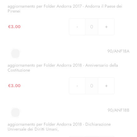
-
aggiornamento per Folder Andorra 2017 - Andorra il Paese dei
Pirenei
100
anniversario
€
3.00
INNO
aggiornamento
di
per
Andorra
Folder
quantità
Andorra
90/ANF18A
2017
-
aggiornamento per Folder Andorra 2018 - Anniversario della
Costituzione
Andorra
il
€
3.00
Paese
aggiornamento
dei
per
Pirenei
Folder
quantità
Andorra
90/ANF18B
2018
-
aggiornamento per Folder Andorra 2018 - Dichiarazione
Universale dei Diritti Umani,
Anniversario