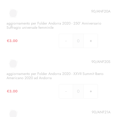
di
Folder
Sci
Andorra
90/ANF20A
alpino
2019
quantità
-
aggiornamento per Folder Andorra 2020 - 250° Anniversario
Suffragio universale femminile
Anniversario
Consell
€
3.00
de
aggiornamento
la
per
Terra
Folder
quantità
Andorra
90/ANF20S
2020
-
aggiornamento per Folder Andorra 2020 - XXVII Summit Ibero-
Americano 2020 ad Andorra
250°
Anniversario
€
3.00
Suffragio
aggiornamento
universale
per
femminile
Folder
quantità
Andorra
90/ANF21A