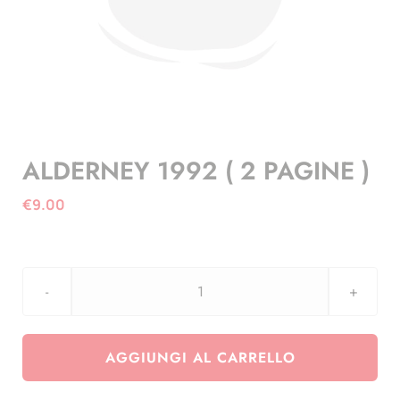
ALDERNEY 1992 ( 2 PAGINE )
€
9.00
ALDERNEY
1992
(
AGGIUNGI AL CARRELLO
2
PAGINE