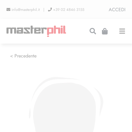
Salta
ACCEDI
info@masterphil.it |
+39 02 4846 3155
al
contenuto
Togg
Navi
PRODUZIONI
< Precedente
LINEA COLLEZIONISMO
FIERE
CONTATTI