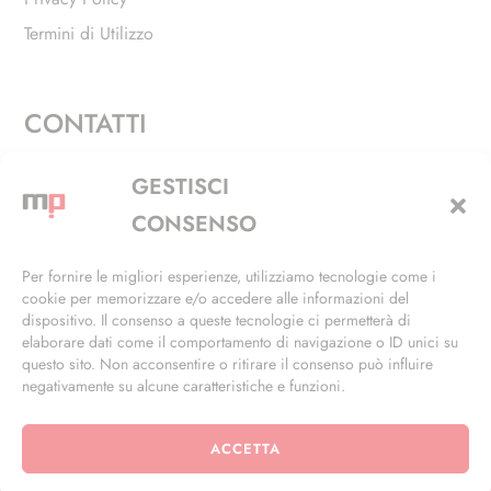
Termini di Utilizzo
CONTATTI
Via Alfieri, 27 - Trezzano Sul Naviglio (MI)
GESTISCI
+39 02 4846 3155
CONSENSO
+39 02 4846 3148
Per fornire le migliori esperienze, utilizziamo tecnologie come i
cookie per memorizzare e/o accedere alle informazioni del
info@masterphil.it
dispositivo. Il consenso a queste tecnologie ci permetterà di
elaborare dati come il comportamento di navigazione o ID unici su
questo sito. Non acconsentire o ritirare il consenso può influire
negativamente su alcune caratteristiche e funzioni.
ACCETTA
© 2026 | All Rights Reserved | Powered by
Ramdac