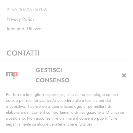
P.IVA 10536760159
Privacy Policy
Termini di Utilizzo
CONTATTI
Via Alfieri, 27 - Trezzano Sul Naviglio (MI)
GESTISCI
+39 02 4846 3155
CONSENSO
+39 02 4846 3148
Per fornire le migliori esperienze, utilizziamo tecnologie come i
cookie per memorizzare e/o accedere alle informazioni del
info@masterphil.it
dispositivo. Il consenso a queste tecnologie ci permetterà di
elaborare dati come il comportamento di navigazione o ID unici su
questo sito. Non acconsentire o ritirare il consenso può influire
negativamente su alcune caratteristiche e funzioni.