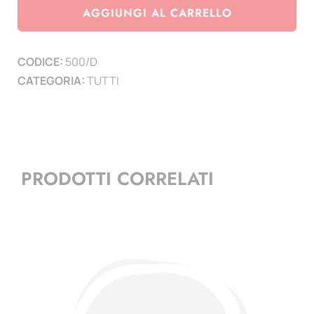
4
AGGIUNGI AL CARRELLO
Presidenza
SEGNI
CODICE:
500/D
1962/64
CATEGORIA:
TUTTI
-
5
fogli
+
frontespizio
PRODOTTI CORRELATI
quantità