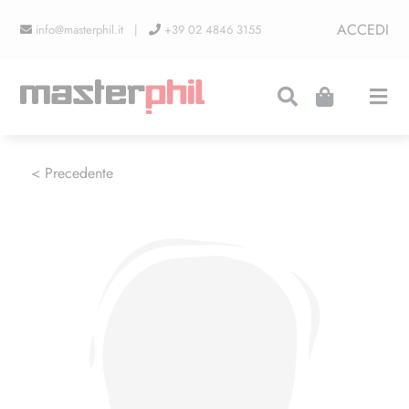
Salta
ACCEDI
info@masterphil.it |
+39 02 4846 3155
al
contenuto
Togg
Navi
PRODUZIONI
< Precedente
LINEA COLLEZIONISMO
FIERE
CONTATTI