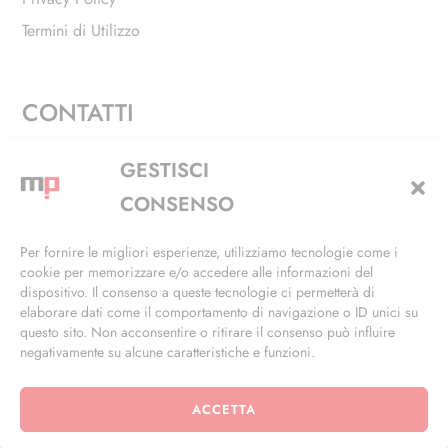
Termini di Utilizzo
CONTATTI
Via Alfieri, 27 - Trezzano Sul Naviglio (MI)
GESTISCI
+39 02 4846 3155
CONSENSO
+39 02 4846 3148
Per fornire le migliori esperienze, utilizziamo tecnologie come i
cookie per memorizzare e/o accedere alle informazioni del
info@masterphil.it
dispositivo. Il consenso a queste tecnologie ci permetterà di
elaborare dati come il comportamento di navigazione o ID unici su
questo sito. Non acconsentire o ritirare il consenso può influire
negativamente su alcune caratteristiche e funzioni.
ACCETTA
© 2026 | All Rights Reserved | Powered by
Ramdac