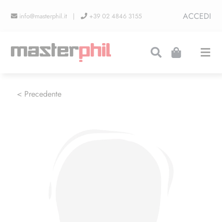
Salta
ACCEDI
info@masterphil.it |
+39 02 4846 3155
al
contenuto
Togg
Navi
PRODUZIONI
< Precedente
LINEA COLLEZIONISMO
FIERE
CONTATTI