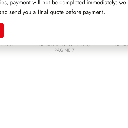
ries, payment will not be completed immediately: we w
and send you a final quote before payment.
A 1987
SFORZESCO ITALIA 1995
SFORZ
PAGINE 7