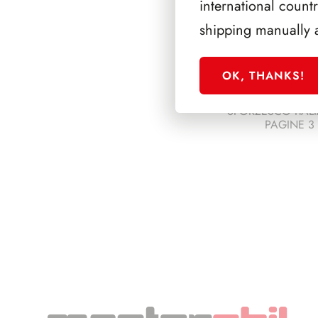
international count
shipping manually 
OK, THANKS!
SFORZESCO ITALI
PAGINE 3