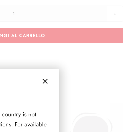
Aggiornamento
per
divisionale
NGI AL CARRELLO
Italia
2017-
60°
Anniversario
dei
Trattati
di
Roma
quantità
 country is not
ions. For available