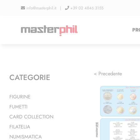
Salta
info@masterphil.it |
+39 02 4846 3155
al
contenuto
PR
< Precedente
CATEGORIE
FIGURINE
FUMETTI
CARD COLLECTION
FILATELIA
NUMISMATICA