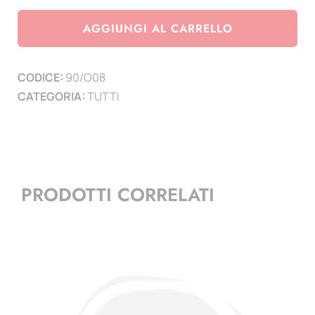
Olanda
anno
AGGIUNGI AL CARRELLO
2008
quantità
CODICE:
90/O08
CATEGORIA:
TUTTI
PRODOTTI CORRELATI