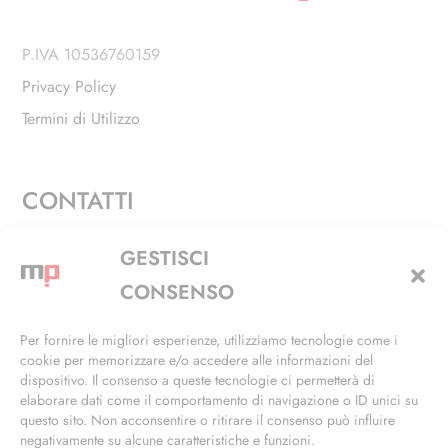
P.IVA 10536760159
Privacy Policy
Termini di Utilizzo
CONTATTI
Via Alfieri, 27 - Trezzano Sul Naviglio (MI)
GESTISCI
+39 02 4846 3155
CONSENSO
+39 02 4846 3148
Per fornire le migliori esperienze, utilizziamo tecnologie come i
cookie per memorizzare e/o accedere alle informazioni del
info@masterphil.it
dispositivo. Il consenso a queste tecnologie ci permetterà di
elaborare dati come il comportamento di navigazione o ID unici su
questo sito. Non acconsentire o ritirare il consenso può influire
negativamente su alcune caratteristiche e funzioni.