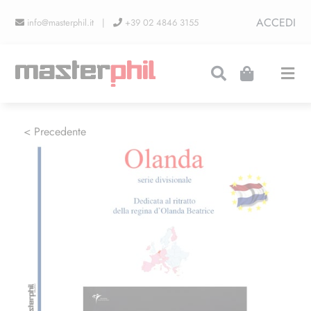
Salta
ACCEDI
info@masterphil.it |
+39 02 4846 3155
al
contenuto
Togg
Navi
PRODUZIONI
< Precedente
LINEA COLLEZIONISMO
FIERE
CONTATTI