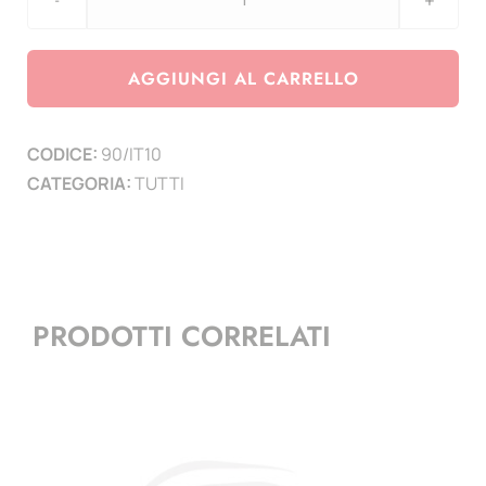
Agg.
Italia
anno
AGGIUNGI AL CARRELLO
2010
-
CODICE:
90/IT10
1
CATEGORIA:
TUTTI
pagina
quantità
PRODOTTI CORRELATI