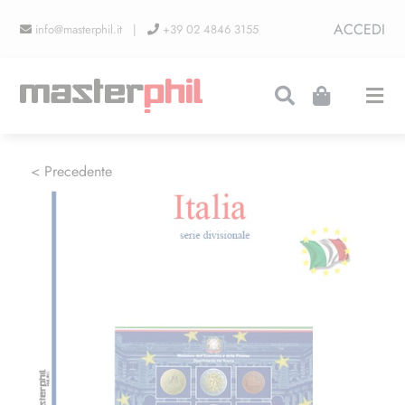
Salta
ACCEDI
info@masterphil.it |
+39 02 4846 3155
al
contenuto
Togg
Navi
PRODUZIONI
< Precedente
LINEA COLLEZIONISMO
FIERE
CONTATTI