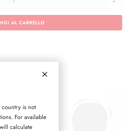
Agg.
Grecia
2024
NGI AL CARRELLO
Olympia
quantità
 country is not
ions. For available
ill calculate