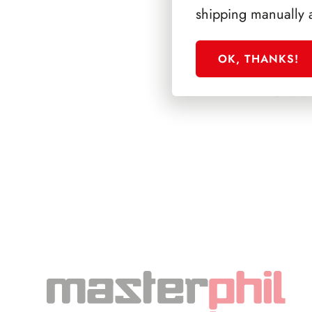
shipping manually 
OK, THANKS!
SFORZESCO ITALI
PAGINE 6