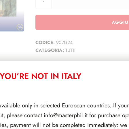
AGGIU
CODICE:
90/G24
CATEGORIA:
TUTTI
YOU’RE NOT IN ITALY
CORRELATI
available only in selected European countries. If your
ut, please contact
info@masterphil.it
for purchase opt
ries, payment will not be completed immediately: we w