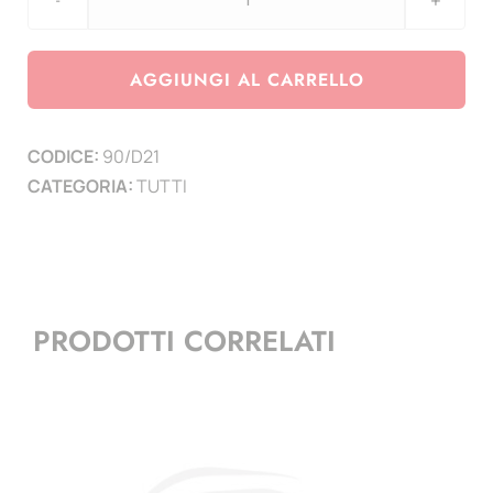
Agg.
Germania
anno
AGGIUNGI AL CARRELLO
2021
5
CODICE:
90/D21
zecche
CATEGORIA:
TUTTI
-
5
pagine
quantità
PRODOTTI CORRELATI