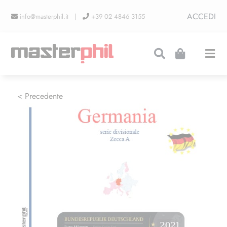
Salta
ACCEDI
info@masterphil.it |
+39 02 4846 3155
al
contenuto
Togg
Navi
PRODUZIONI
< Precedente
LINEA COLLEZIONISMO
FIERE
CONTATTI