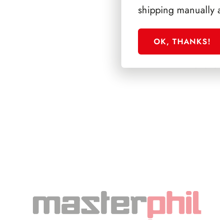
shipping manually 
OK, THANKS!
SFORZESCO ITALI
PAGINE 6