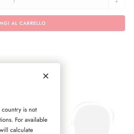
Agg.
Finlandia
anno
NGI AL CARRELLO
2016
-
1
pagina
quantità
 country is not
ions. For available
ill calculate