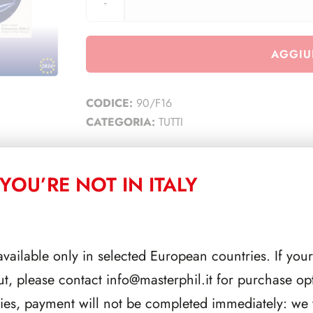
AGGIU
CODICE:
90/F16
CATEGORIA:
TUTTI
YOU’RE NOT IN ITALY
CORRELATI
available only in selected European countries. If your
ut, please contact
info@masterphil.it
for purchase opt
ries, payment will not be completed immediately: we w