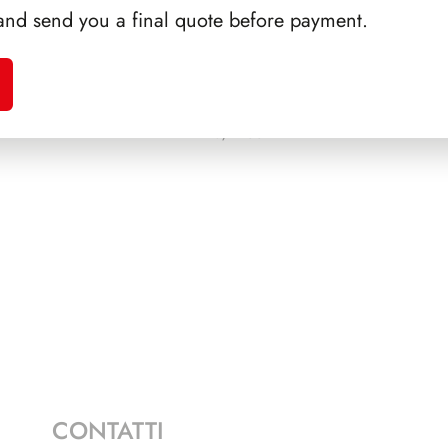
and send you a final quote before payment.
A 1990
PRESIDENZA EINAUDI
SFORZ
1948/1955
CONTATTI