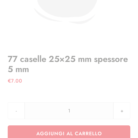
77 caselle 25×25 mm spessore
5 mm
€
7.00
77
caselle
25x25
AGGIUNGI AL CARRELLO