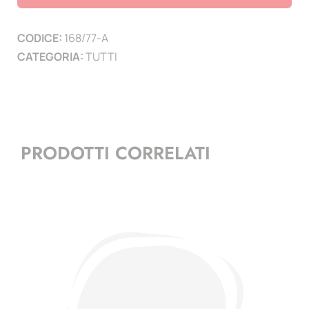
mm
spessore
CODICE:
168/77-A
5
CATEGORIA:
TUTTI
mm
quantità
PRODOTTI CORRELATI