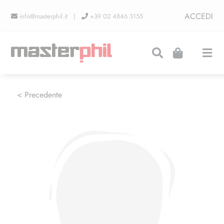
Salta
ACCEDI
info@masterphil.it |
+39 02 4846 3155
al
contenuto
Togg
Navi
PRODUZIONI
< Precedente
LINEA COLLEZIONISMO
FIERE
CONTATTI