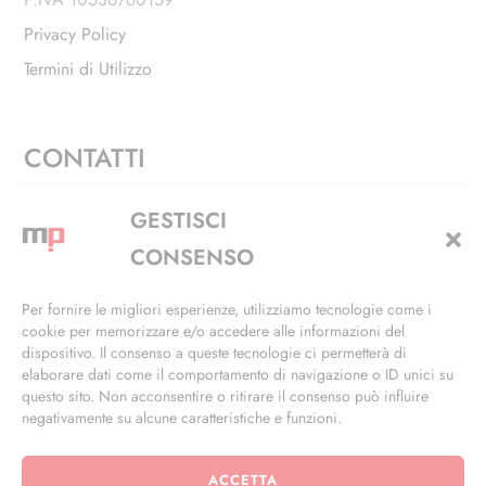
Privacy Policy
Termini di Utilizzo
CONTATTI
Via Alfieri, 27 - Trezzano Sul Naviglio (MI)
GESTISCI
+39 02 4846 3155
CONSENSO
+39 02 4846 3148
Per fornire le migliori esperienze, utilizziamo tecnologie come i
cookie per memorizzare e/o accedere alle informazioni del
info@masterphil.it
dispositivo. Il consenso a queste tecnologie ci permetterà di
elaborare dati come il comportamento di navigazione o ID unici su
questo sito. Non acconsentire o ritirare il consenso può influire
negativamente su alcune caratteristiche e funzioni.
ACCETTA