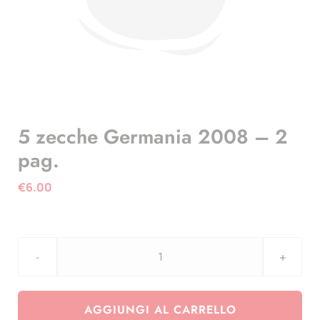
5 zecche Germania 2008 – 2
pag.
€
6.00
5
zecche
Germania
AGGIUNGI AL CARRELLO