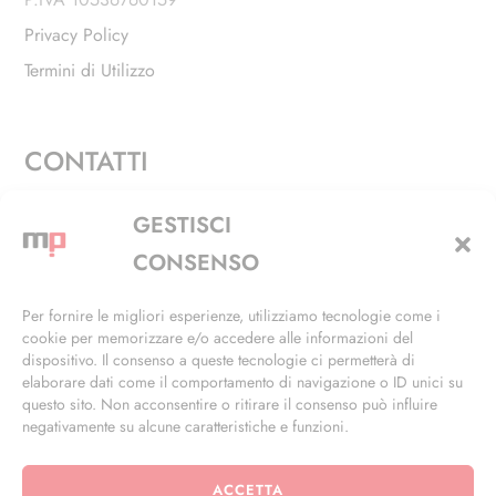
Privacy Policy
Termini di Utilizzo
CONTATTI
Via Alfieri, 27 - Trezzano Sul Naviglio (MI)
GESTISCI
+39 02 4846 3155
CONSENSO
+39 02 4846 3148
Per fornire le migliori esperienze, utilizziamo tecnologie come i
cookie per memorizzare e/o accedere alle informazioni del
info@masterphil.it
dispositivo. Il consenso a queste tecnologie ci permetterà di
elaborare dati come il comportamento di navigazione o ID unici su
questo sito. Non acconsentire o ritirare il consenso può influire
negativamente su alcune caratteristiche e funzioni.
ACCETTA