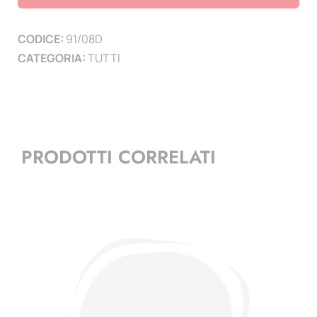
2008
-
CODICE:
91/08D
2
CATEGORIA:
TUTTI
pag.
quantità
PRODOTTI CORRELATI