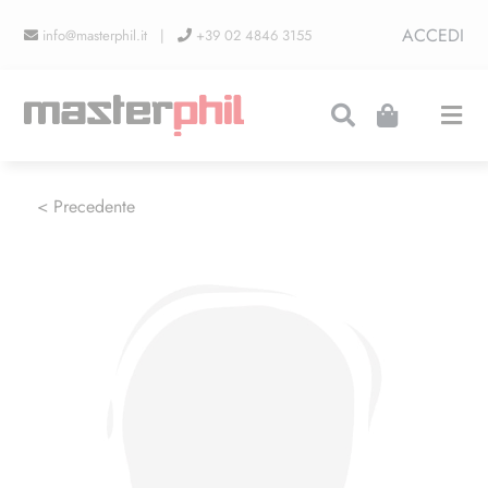
Salta
ACCEDI
info@masterphil.it |
+39 02 4846 3155
al
contenuto
Togg
Navi
PRODUZIONI
< Precedente
LINEA COLLEZIONISMO
FIERE
CONTATTI