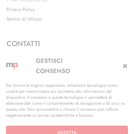
Privacy Policy
Termini di Utilizzo
CONTATTI
Via Alfieri, 27 - Trezzano Sul Naviglio (MI)
GESTISCI
+39 02 4846 3155
CONSENSO
+39 02 4846 3148
Per fornire le migliori esperienze, utilizziamo tecnologie come i
cookie per memorizzare e/o accedere alle informazioni del
info@masterphil.it
dispositivo. Il consenso a queste tecnologie ci permetterà di
elaborare dati come il comportamento di navigazione o ID unici su
questo sito. Non acconsentire o ritirare il consenso può influire
negativamente su alcune caratteristiche e funzioni.
ACCETTA