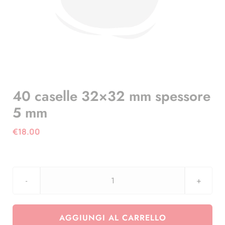
40 caselle 32×32 mm spessore
5 mm
€
18.00
40
caselle
32x32
AGGIUNGI AL CARRELLO