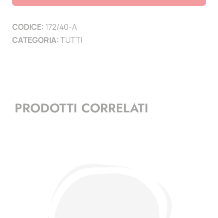
mm
spessore
CODICE:
172/40-A
5
CATEGORIA:
TUTTI
mm
quantità
PRODOTTI CORRELATI