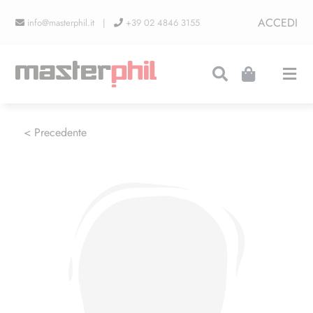
Salta
ACCEDI
info@masterphil.it |
+39 02 4846 3155
al
contenuto
Togg
Navi
PRODUZIONI
< Precedente
LINEA COLLEZIONISMO
FIERE
CONTATTI