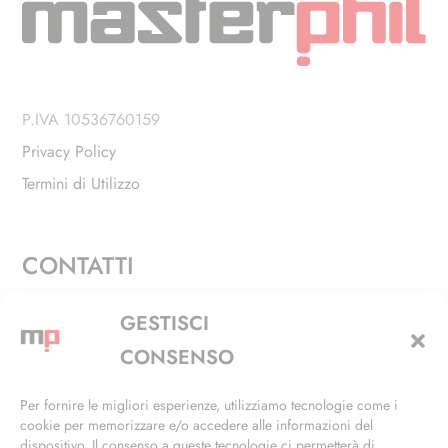
P.IVA 10536760159
Privacy Policy
Termini di Utilizzo
CONTATTI
Via Alfieri, 27 - Trezzano Sul Naviglio (MI)
GESTISCI
+39 02 4846 3155
CONSENSO
+39 02 4846 3148
Per fornire le migliori esperienze, utilizziamo tecnologie come i
cookie per memorizzare e/o accedere alle informazioni del
info@masterphil.it
dispositivo. Il consenso a queste tecnologie ci permetterà di