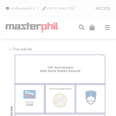
Salta
ACCEDI
info@masterphil.it |
+39 02 4846 3155
al
contenuto
Togg
Navi
PRODUZIONI
< Precedente
LINEA COLLEZIONISMO
FIERE
CONTATTI