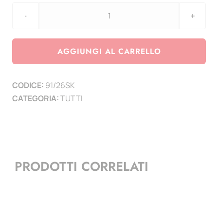
agg.
3
Euro
AGGIUNGI AL CARRELLO
Slovenia
2026
CODICE:
91/26SK
-
CATEGORIA:
TUTTI
100°
Anniversariodella
morte
Srecko
Kosovel
PRODOTTI CORRELATI
quantità