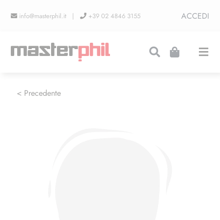
Salta
ACCEDI
info@masterphil.it |
+39 02 4846 3155
al
contenuto
Togg
Navi
PRODUZIONI
< Precedente
LINEA COLLEZIONISMO
FIERE
CONTATTI