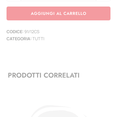
3
Euro
AGGIUNGI AL CARRELLO
Slovenia
2012
CODICE:
91/12CS
-
CATEGORIA:
TUTTI
100°
Anniversario
della
Medaglia
Olimpica
PRODOTTI CORRELATI
di
Rudolf
Cvetko
quantità