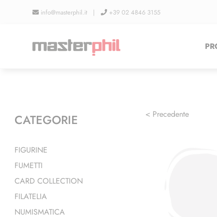
Salta
info@masterphil.it |
+39 02 4846 3155
al
contenuto
PR
< Precedente
CATEGORIE
FIGURINE
FUMETTI
CARD COLLECTION
FILATELIA
NUMISMATICA