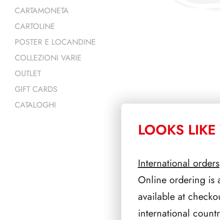
CARTAMONETA
CARTOLINE
POSTER E LOCANDINE
COLLEZIONI VARIE
OUTLET
GIFT CARDS
CATALOGHI
LOOKS LIKE 
PRODOTTI 
International orders
Online ordering is 
available at checko
international count