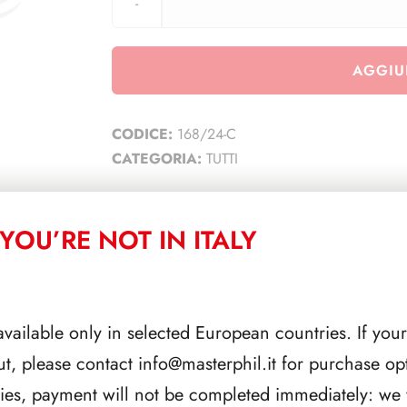
AGGIU
CODICE:
168/24-C
CATEGORIA:
TUTTI
YOU’RE NOT IN ITALY
CORRELATI
available only in selected European countries. If your
ut, please contact
info@masterphil.it
for purchase opt
ries, payment will not be completed immediately: we w