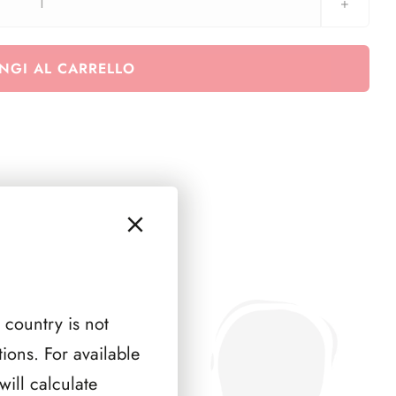
24
caselle
47x47
NGI AL CARRELLO
mm
spessore
5
mm
quantità
 country is not
ions. For available
ill calculate