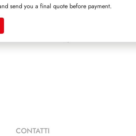
and send you a final quote before payment.
RTINI
PRESIDENZA SARAGAT
PRES
1965/1971
CONTATTI