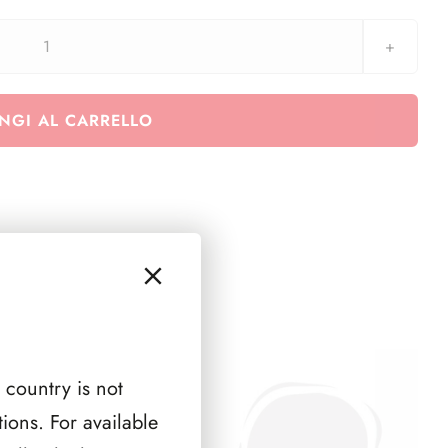
2024
pagina
per
NGI AL CARRELLO
monete
1
e
2
Euro
Monaco
non
commemorativo
quantità
 country is not
ions. For available