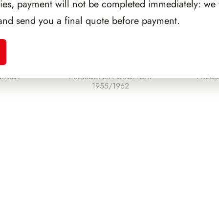
ries, payment will not be completed immediately: we w
and send you a final quote before payment.
NAUDI
PRESIDENZA GRONCHI
PRESI
1955/1962