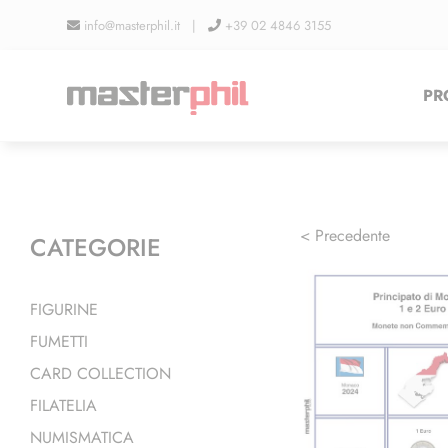
Salta
info@masterphil.it |
+39 02 4846 3155
al
contenuto
PR
< Precedente
CATEGORIE
FIGURINE
FUMETTI
CARD COLLECTION
FILATELIA
NUMISMATICA