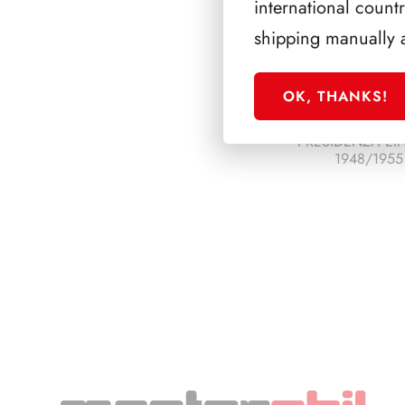
international count
shipping manually 
OK, THANKS!
PRESIDENZA EI
1948/1955