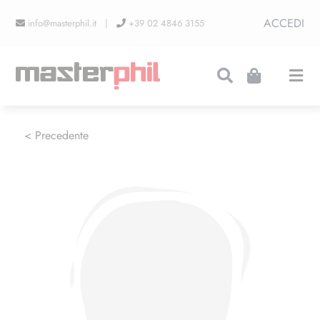
Salta
ACCEDI
info@masterphil.it |
+39 02 4846 3155
al
contenuto
Togg
Navi
PRODUZIONI
< Precedente
LINEA COLLEZIONISMO
FIERE
CONTATTI