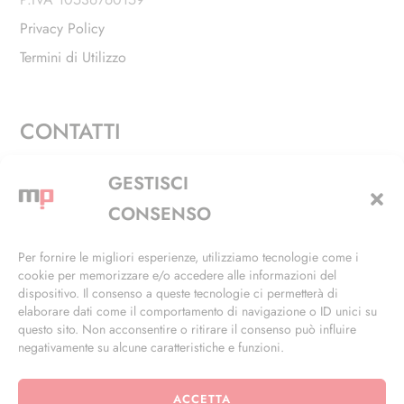
Privacy Policy
Termini di Utilizzo
CONTATTI
Via Alfieri, 27 - Trezzano Sul Naviglio (MI)
GESTISCI
+39 02 4846 3155
CONSENSO
+39 02 4846 3148
Per fornire le migliori esperienze, utilizziamo tecnologie come i
cookie per memorizzare e/o accedere alle informazioni del
info@masterphil.it
dispositivo. Il consenso a queste tecnologie ci permetterà di
elaborare dati come il comportamento di navigazione o ID unici su
questo sito. Non acconsentire o ritirare il consenso può influire
negativamente su alcune caratteristiche e funzioni.
ACCETTA