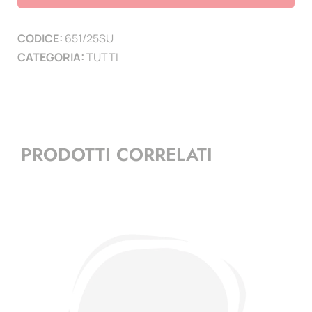
Siti
Unesco
CODICE:
651/25SU
-
CATEGORIA:
TUTTI
(4
minifogli)
quantità
PRODOTTI CORRELATI