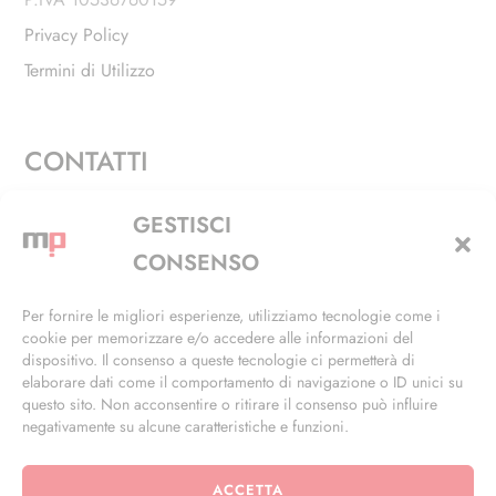
Privacy Policy
Termini di Utilizzo
CONTATTI
Via Alfieri, 27 - Trezzano Sul Naviglio (MI)
GESTISCI
+39 02 4846 3155
CONSENSO
+39 02 4846 3148
Per fornire le migliori esperienze, utilizziamo tecnologie come i
cookie per memorizzare e/o accedere alle informazioni del
info@masterphil.it
dispositivo. Il consenso a queste tecnologie ci permetterà di
elaborare dati come il comportamento di navigazione o ID unici su
questo sito. Non acconsentire o ritirare il consenso può influire
negativamente su alcune caratteristiche e funzioni.
ACCETTA