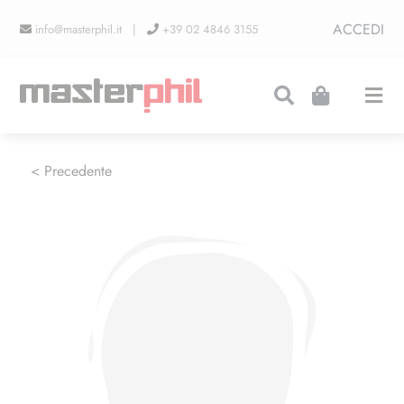
Salta
ACCEDI
info@masterphil.it |
+39 02 4846 3155
al
contenuto
Togg
Navi
PRODUZIONI
< Precedente
LINEA COLLEZIONISMO
FIERE
CONTATTI