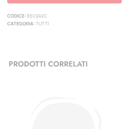
Vespa
Club
CODICE:
651/24VC
Italia
CATEGORIA:
TUTTI
-
(minifoglio)
quantità
PRODOTTI CORRELATI