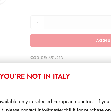
AGGIU
CODICE:
651/21D
CATEGORIA:
TUTTI
YOU’RE NOT IN ITALY
CORRELATI
available only in selected European countries. If your
ut, please contact
info@masterphil.it
for purchase opt