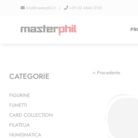
Salta
info@masterphil.it |
+39 02 4846 3155
al
contenuto
PR
< Precedente
CATEGORIE
FIGURINE
FUMETTI
CARD COLLECTION
FILATELIA
NUMISMATICA