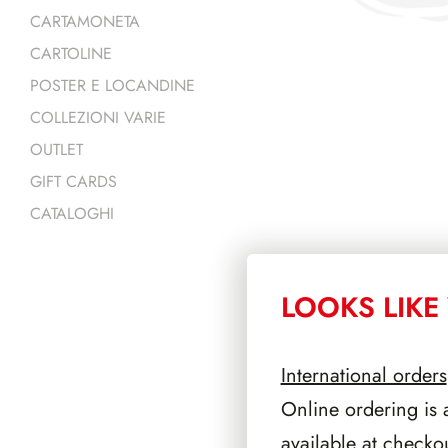
CARTAMONETA
CARTOLINE
POSTER E LOCANDINE
COLLEZIONI VARIE
OUTLET
GIFT CARDS
CATALOGHI
LOOKS LIKE 
PRODOTTI 
International orders
Online ordering is 
available at checko