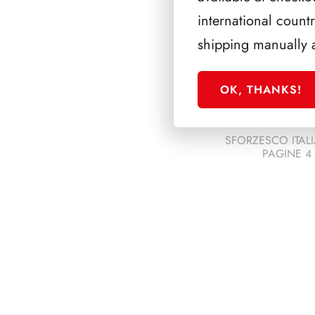
international count
shipping manually 
OK, THANKS!
SFORZESCO ITALI
PAGINE 4