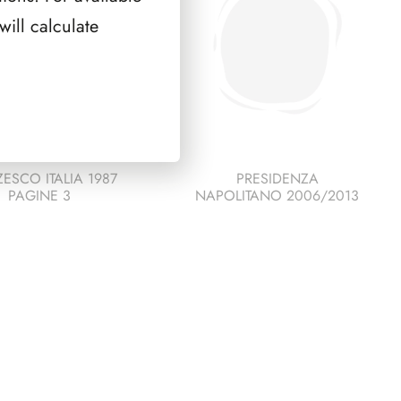
mf
ill calculate
(minifoglio)
quantità
ESCO ITALIA 1987
PRESIDENZA
PAGINE 3
NAPOLITANO 2006/2013