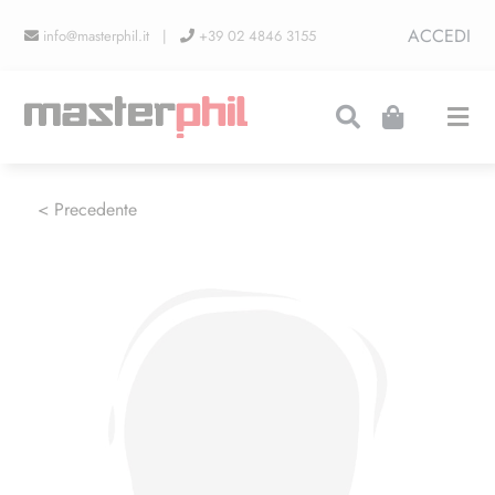
Salta
ACCEDI
info@masterphil.it |
+39 02 4846 3155
al
contenuto
Togg
Navi
PRODUZIONI
< Precedente
LINEA COLLEZIONISMO
FIERE
CONTATTI