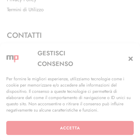
Termini di Utilizzo
CONTATTI
Via Alfieri, 27 - Trezzano Sul Naviglio (MI)
GESTISCI
+39 02 4846 3155
CONSENSO
+39 02 4846 3148
Per fornire le migliori esperienze, utilizziamo tecnologie come i
cookie per memorizzare e/o accedere alle informazioni del
info@masterphil.it
dispositivo. Il consenso a queste tecnologie ci permetterà di
elaborare dati come il comportamento di navigazione o ID unici su
questo sito. Non acconsentire o ritirare il consenso può influire
negativamente su alcune caratteristiche e funzioni.
ACCETTA
© 2026 | All Rights Reserved | Powered by
Ramdac