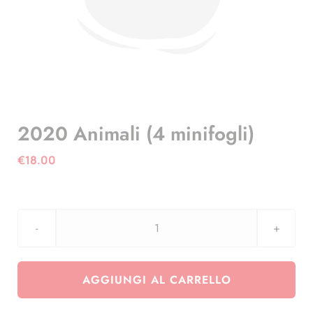
2020 Animali (4 minifogli)
€
18.00
2020
Animali
(4
AGGIUNGI AL CARRELLO
minifogli)
quantità