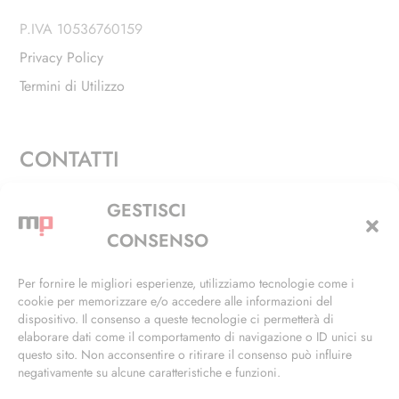
P.IVA 10536760159
Privacy Policy
Termini di Utilizzo
CONTATTI
Via Alfieri, 27 - Trezzano Sul Naviglio (MI)
GESTISCI
+39 02 4846 3155
CONSENSO
+39 02 4846 3148
Per fornire le migliori esperienze, utilizziamo tecnologie come i
cookie per memorizzare e/o accedere alle informazioni del
info@masterphil.it
dispositivo. Il consenso a queste tecnologie ci permetterà di
elaborare dati come il comportamento di navigazione o ID unici su
questo sito. Non acconsentire o ritirare il consenso può influire
negativamente su alcune caratteristiche e funzioni.