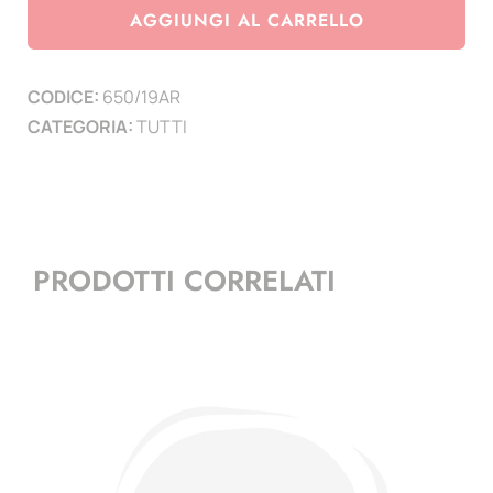
Leonardo
AGGIUNGI AL CARRELLO
da
Vinci
CODICE:
650/19AR
-
CATEGORIA:
TUTTI
Filippo
Lippi
-
Rembrandt
-
PRODOTTI CORRELATI
(3
minifogli)
quantità