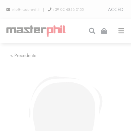
Salta
ACCEDI
info@masterphil.it |
+39 02 4846 3155
al
contenuto
Togg
Navi
PRODUZIONI
< Precedente
LINEA COLLEZIONISMO
FIERE
CONTATTI