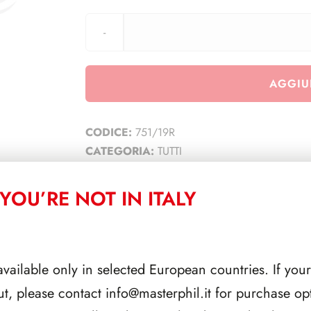
AGGIU
CODICE:
751/19R
CATEGORIA:
TUTTI
YOU’RE NOT IN ITALY
CORRELATI
available only in selected European countries. If your
ut, please contact
info@masterphil.it
for purchase opt