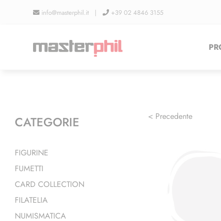
Salta
info@masterphil.it |
+39 02 4846 3155
al
contenuto
PR
< Precedente
CATEGORIE
FIGURINE
FUMETTI
CARD COLLECTION
FILATELIA
NUMISMATICA