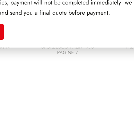
ries, payment will not be completed immediately: we w
and send you a final quote before payment.
RTINI
SFORZESCO ITALIA 1995
PRE
PAGINE 7