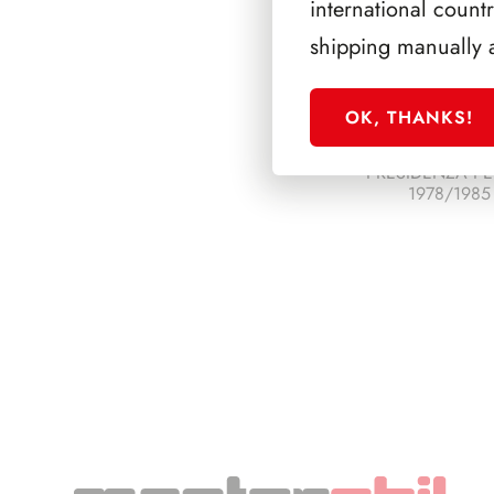
international count
shipping manually 
OK, THANKS!
PRESIDENZA PE
1978/1985