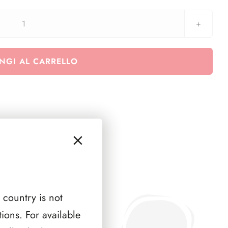
2019
350°
ann.
NGI AL CARRELLO
della
morte
di
Rembrandt
van
Rijn
-
(minifoglio)
quantità
 country is not
ions. For available