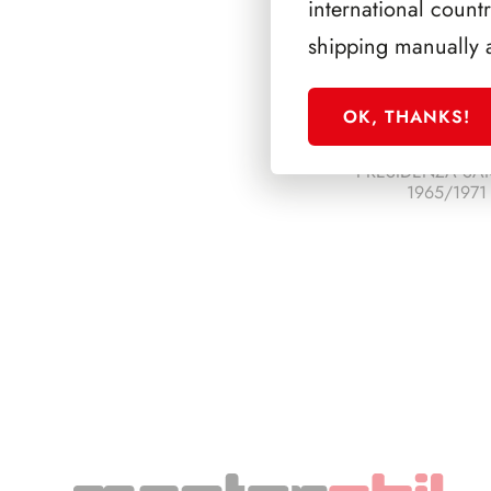
international count
shipping manually 
OK, THANKS!
PRESIDENZA SA
1965/1971