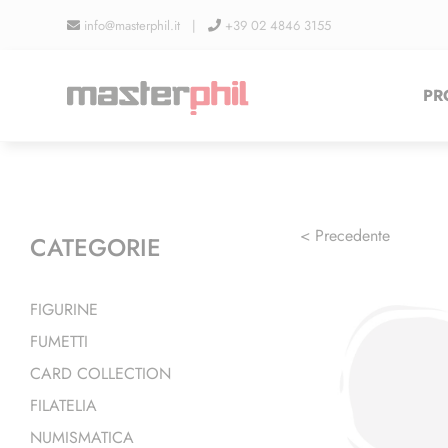
Salta
info@masterphil.it |
+39 02 4846 3155
al
contenuto
PR
< Precedente
CATEGORIE
FIGURINE
FUMETTI
CARD COLLECTION
FILATELIA
NUMISMATICA