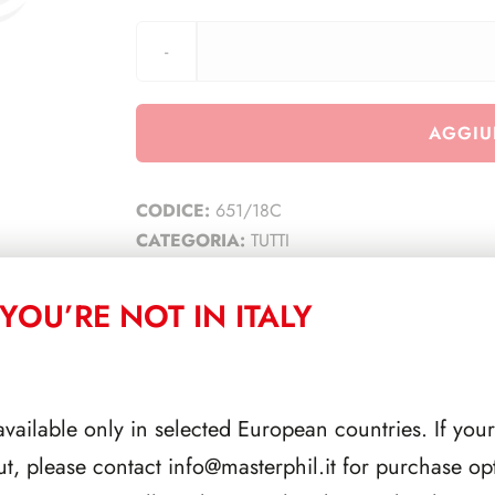
AGGIU
CODICE:
651/18C
CATEGORIA:
TUTTI
YOU’RE NOT IN ITALY
CORRELATI
available only in selected European countries. If your
ut, please contact
info@masterphil.it
for purchase opt