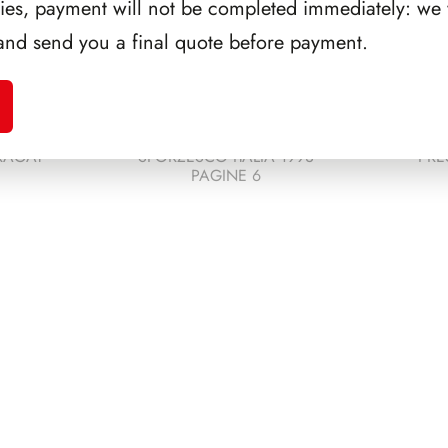
ries, payment will not be completed immediately: we w
and send you a final quote before payment.
RAGAT
SFORZESCO ITALIA 1993
PRE
PAGINE 6