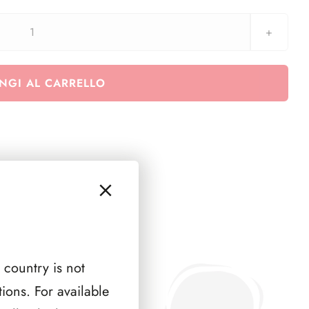
Sforzesco
-
2018
NGI AL CARRELLO
Anno
del
turismo
Europa/Cina
-
3
minifogli)
quantità
 country is not
ions. For available