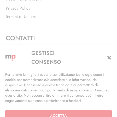
Privacy Policy
Termini di Utilizzo
CONTATTI
Via Alfieri, 27 - Trezzano Sul Naviglio (MI)
GESTISCI
+39 02 4846 3155
CONSENSO
+39 02 4846 3148
Per fornire le migliori esperienze, utilizziamo tecnologie come i
cookie per memorizzare e/o accedere alle informazioni del
info@masterphil.it
dispositivo. Il consenso a queste tecnologie ci permetterà di
elaborare dati come il comportamento di navigazione o ID unici su
questo sito. Non acconsentire o ritirare il consenso può influire
negativamente su alcune caratteristiche e funzioni.
ACCETTA