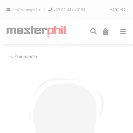
Salta
ACCEDI
info@masterphil.it |
+39 02 4846 3155
al
contenuto
Togg
Navi
PRODUZIONI
< Precedente
LINEA COLLEZIONISMO
FIERE
CONTATTI