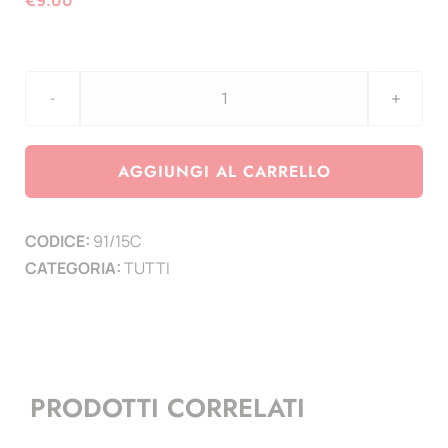
€
9.00
agg.
2015
Belgio-
AGGIUNGI AL CARRELLO
Finlandia-
Francia-
CODICE:
91/15C
Grecia-
CATEGORIA:
TUTTI
Italia-
Lettonia-
Lux-
Malta-
Paesi
PRODOTTI CORRELATI
Bassi-
Portogallo-