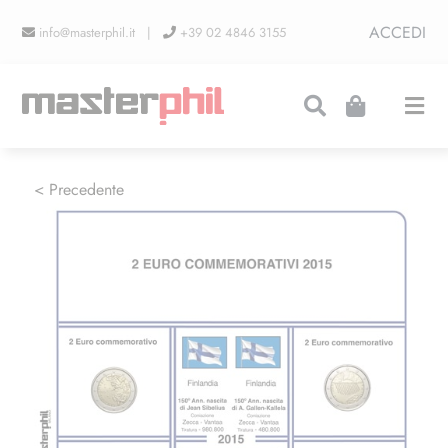
Salta
ACCEDI
info@masterphil.it |
+39 02 4846 3155
al
contenuto
Togg
Navi
PRODUZIONI
< Precedente
LINEA COLLEZIONISMO
FIERE
CONTATTI