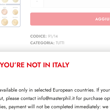
AGGIU
CODICE:
91/14
CATEGORIA:
TUTTI
YOU’RE NOT IN ITALY
CORRELATI
available only in selected European countries. If your
ut, please contact
info@masterphil.it
for purchase opt
ries, payment will not be completed immediately: we w