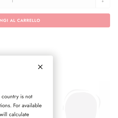
2014
aggiornamenti
18
NGI AL CARRELLO
paesi
-
6
pag.
quantità
 country is not
ions. For available
ill calculate