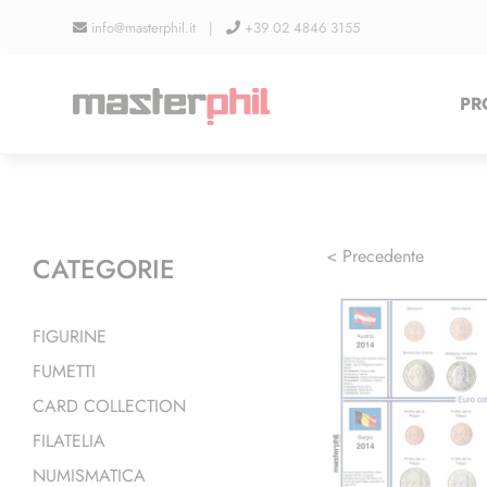
Salta
info@masterphil.it |
+39 02 4846 3155
al
contenuto
PR
< Precedente
CATEGORIE
FIGURINE
FUMETTI
CARD COLLECTION
FILATELIA
NUMISMATICA