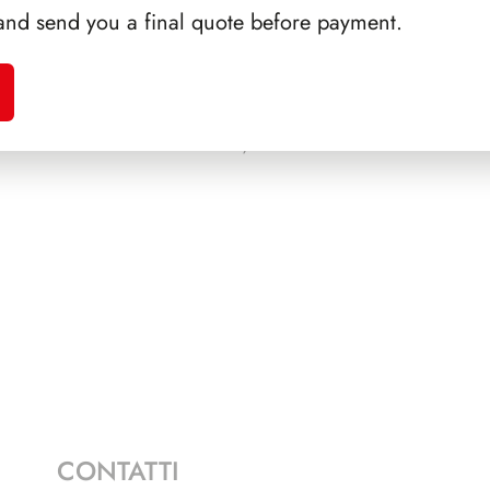
and send you a final quote before payment.
A 1994
PRESIDENZA SCALFARO
PRE
1992/1999
CONTATTI