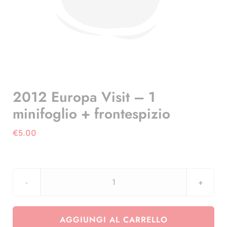
2012 Europa Visit – 1
minifoglio + frontespizio
€
5.00
2012
Europa
Visit
AGGIUNGI AL CARRELLO