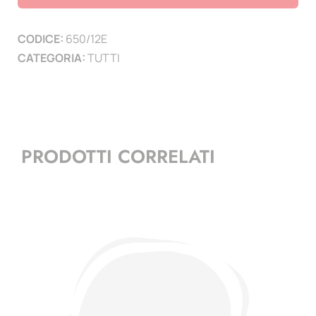
-
1
CODICE:
650/12E
minifoglio
CATEGORIA:
TUTTI
+
frontespizio
quantità
PRODOTTI CORRELATI