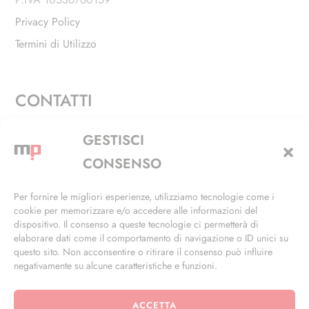
Privacy Policy
Termini di Utilizzo
CONTATTI
Via Alfieri, 27 - Trezzano Sul Naviglio (MI)
GESTISCI
+39 02 4846 3155
CONSENSO
+39 02 4846 3148
Per fornire le migliori esperienze, utilizziamo tecnologie come i
cookie per memorizzare e/o accedere alle informazioni del
info@masterphil.it
dispositivo. Il consenso a queste tecnologie ci permetterà di
elaborare dati come il comportamento di navigazione o ID unici su
questo sito. Non acconsentire o ritirare il consenso può influire
negativamente su alcune caratteristiche e funzioni.
ACCETTA