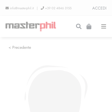
Salta
ACCEDI
info@masterphil.it |
+39 02 4846 3155
al
contenuto
Togg
Navi
PRODUZIONI
< Precedente
LINEA COLLEZIONISMO
FIERE
CONTATTI