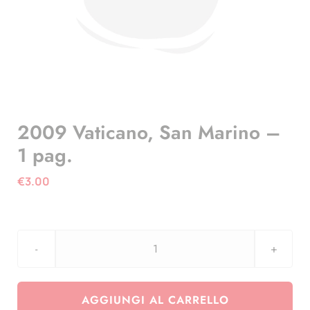
2009 Vaticano, San Marino –
1 pag.
€
3.00
2009
Vaticano,
San
AGGIUNGI AL CARRELLO