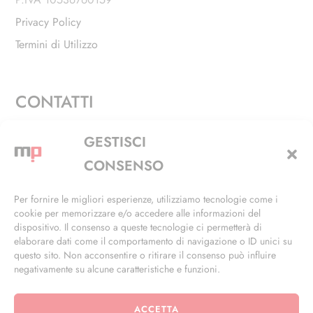
Privacy Policy
Termini di Utilizzo
CONTATTI
Via Alfieri, 27 - Trezzano Sul Naviglio (MI)
GESTISCI
+39 02 4846 3155
CONSENSO
+39 02 4846 3148
Per fornire le migliori esperienze, utilizziamo tecnologie come i
cookie per memorizzare e/o accedere alle informazioni del
info@masterphil.it
dispositivo. Il consenso a queste tecnologie ci permetterà di
elaborare dati come il comportamento di navigazione o ID unici su
questo sito. Non acconsentire o ritirare il consenso può influire
negativamente su alcune caratteristiche e funzioni.
ACCETTA