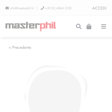
Salta
ACCEDI
info@masterphil.it |
+39 02 4846 3155
al
contenuto
Togg
Navi
PRODUZIONI
< Precedente
LINEA COLLEZIONISMO
FIERE
CONTATTI