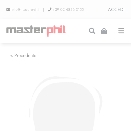
Salta
ACCEDI
info@masterphil.it |
+39 02 4846 3155
al
contenuto
Togg
Navi
PRODUZIONI
< Precedente
LINEA COLLEZIONISMO
FIERE
CONTATTI