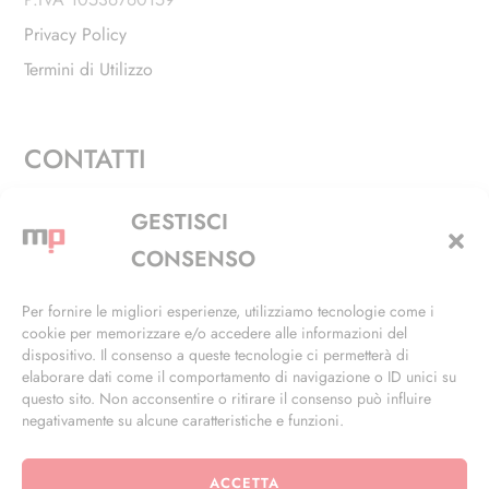
Privacy Policy
Termini di Utilizzo
CONTATTI
Via Alfieri, 27 - Trezzano Sul Naviglio (MI)
GESTISCI
+39 02 4846 3155
CONSENSO
+39 02 4846 3148
Per fornire le migliori esperienze, utilizziamo tecnologie come i
cookie per memorizzare e/o accedere alle informazioni del
info@masterphil.it
dispositivo. Il consenso a queste tecnologie ci permetterà di
elaborare dati come il comportamento di navigazione o ID unici su
questo sito. Non acconsentire o ritirare il consenso può influire
negativamente su alcune caratteristiche e funzioni.
ACCETTA