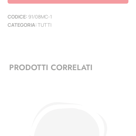
e
Malta
CODICE:
91/08MC-1
-
CATEGORIA:
TUTTI
1
pag.
quantità
PRODOTTI CORRELATI