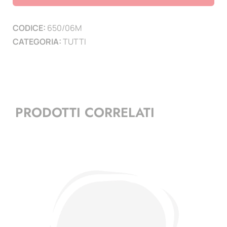
calcio
-
CODICE:
650/06M
minifoglio
CATEGORIA:
TUTTI
+
frontespizio
quantità
PRODOTTI CORRELATI