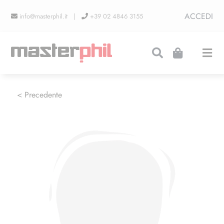
Salta
ACCEDI
info@masterphil.it |
+39 02 4846 3155
al
contenuto
Togg
Navi
PRODUZIONI
< Precedente
LINEA COLLEZIONISMO
FIERE
CONTATTI