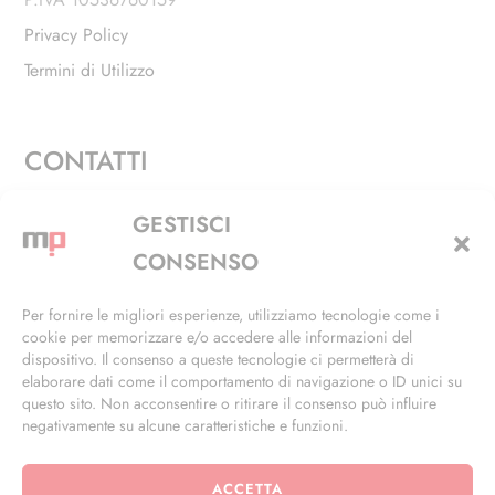
Privacy Policy
Termini di Utilizzo
CONTATTI
Via Alfieri, 27 - Trezzano Sul Naviglio (MI)
GESTISCI
+39 02 4846 3155
CONSENSO
+39 02 4846 3148
Per fornire le migliori esperienze, utilizziamo tecnologie come i
cookie per memorizzare e/o accedere alle informazioni del
info@masterphil.it
dispositivo. Il consenso a queste tecnologie ci permetterà di
elaborare dati come il comportamento di navigazione o ID unici su
questo sito. Non acconsentire o ritirare il consenso può influire
negativamente su alcune caratteristiche e funzioni.
ACCETTA