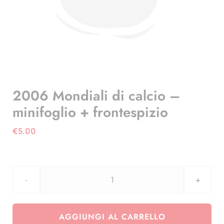
2006 Mondiali di calcio –
minifoglio + frontespizio
€
5.00
2006
Mondiali
di
AGGIUNGI AL CARRELLO