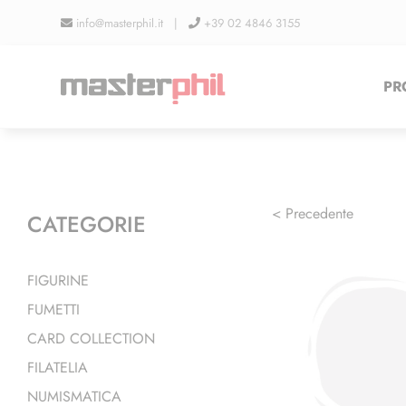
Salta
info@masterphil.it |
+39 02 4846 3155
al
contenuto
PR
< Precedente
CATEGORIE
FIGURINE
FUMETTI
CARD COLLECTION
FILATELIA
NUMISMATICA