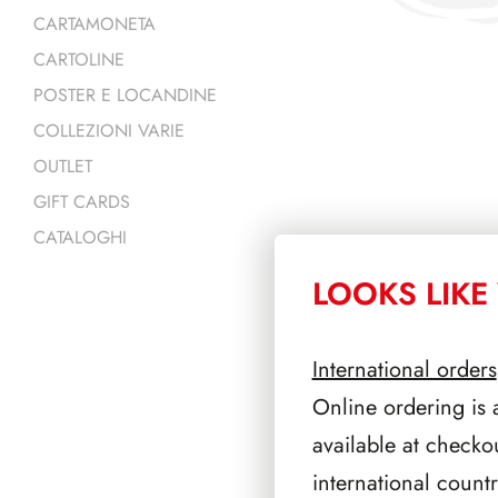
CARTAMONETA
CARTOLINE
POSTER E LOCANDINE
COLLEZIONI VARIE
OUTLET
GIFT CARDS
CATALOGHI
LOOKS LIKE 
PRODOTTI 
International orders
Online ordering is 
available at checko
international count