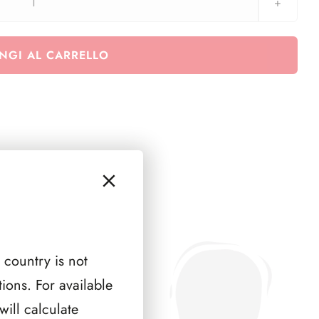
2006
-
2009
NGI AL CARRELLO
quantità
 country is not
ions. For available
ill calculate