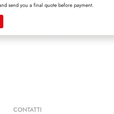
and send you a final quote before payment.
A 1993
SFORZESCO ITALIA 1995
PRES
PAGINE 7
CONTATTI