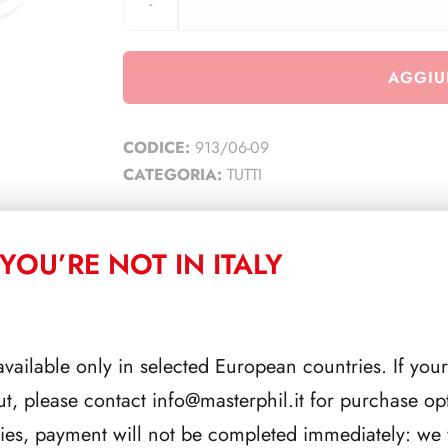
AGGIU
CODICE:
913/06-09
CATEGORIA:
TUTTI
YOU’RE NOT IN ITALY
CORRELATI
available only in selected European countries. If your
ut, please contact
info@masterphil.it
for purchase opt
ries, payment will not be completed immediately: we w