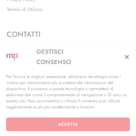
Termini di Utilizzo
CONTATTI
Via Alfieri, 27 - Trezzano Sul Naviglio (MI)
GESTISCI
+39 02 4846 3155
CONSENSO
+39 02 4846 3148
Per fornire le migliori esperienze, utilizziamo tecnologie come i
cookie per memorizzare e/o accedere alle informazioni del
info@masterphil.it
dispositivo. Il consenso a queste tecnologie ci permetterà di
elaborare dati come il comportamento di navigazione o ID unici su
questo sito. Non acconsentire o ritirare il consenso può influire
negativamente su alcune caratteristiche e funzioni.
ACCETTA
© 2026 | All Rights Reserved | Powered by
Ramdac