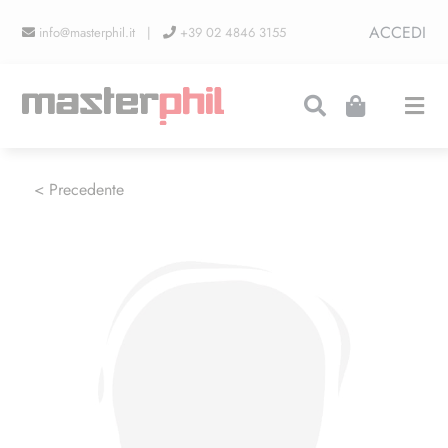
Salta
ACCEDI
info@masterphil.it |
+39 02 4846 3155
al
contenuto
Togg
Navi
PRODUZIONI
< Precedente
LINEA COLLEZIONISMO
FIERE
CONTATTI