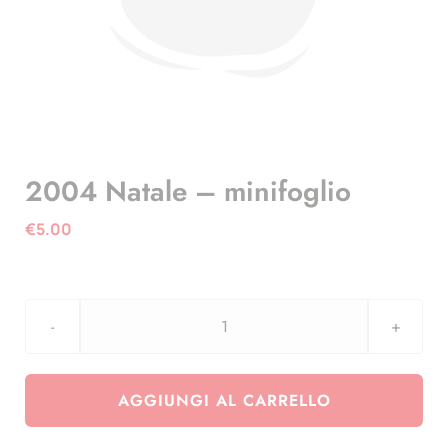
2004 Natale – minifoglio
€
5.00
2004
Natale
-
AGGIUNGI AL CARRELLO
minifoglio
quantità