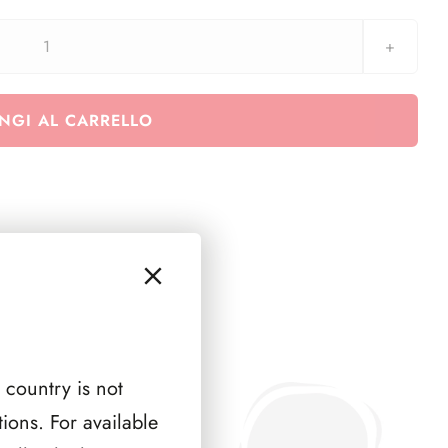
2003
Maestri
Pittura
NGI AL CARRELLO
-
3
minifogli
+
frontespizio
quantità
 country is not
ions. For available