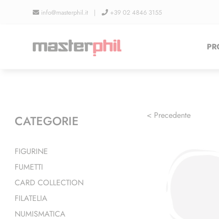
Salta
info@masterphil.it |
+39 02 4846 3155
al
contenuto
PR
< Precedente
CATEGORIE
FIGURINE
FUMETTI
CARD COLLECTION
FILATELIA
NUMISMATICA