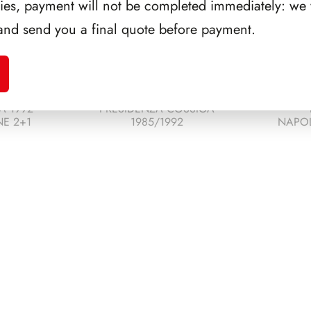
ries, payment will not be completed immediately: we w
and send you a final quote before payment.
A 1992
PRESIDENZA COSSIGA
E 2+1
1985/1992
NAPOL