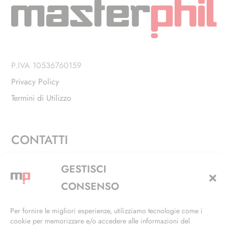
P.IVA 10536760159
Privacy Policy
Termini di Utilizzo
CONTATTI
Via Alfieri, 27 - Trezzano Sul Naviglio (MI)
GESTISCI
+39 02 4846 3155
CONSENSO
+39 02 4846 3148
Per fornire le migliori esperienze, utilizziamo tecnologie come i
cookie per memorizzare e/o accedere alle informazioni del
info@masterphil.it