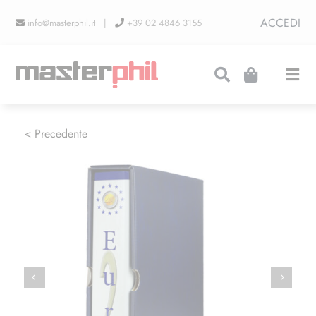
Salta
ACCEDI
info@masterphil.it |
+39 02 4846 3155
al
contenuto
Togg
Navi
PRODUZIONI
< Precedente
LINEA COLLEZIONISMO
FIERE
CONTATTI