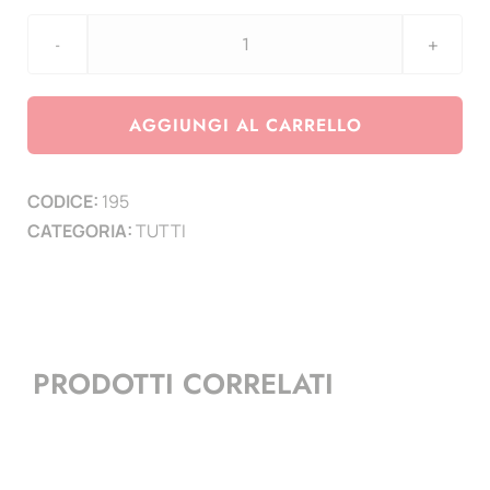
2
Euro
-
AGGIUNGI AL CARRELLO
Eco
-
CODICE:
195
cartella
CATEGORIA:
TUTTI
e
custodia
completo
di
pag.
PRODOTTI CORRELATI
per
100
monete
e