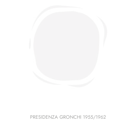
di
bandierine
quantità
PRESIDENZA GRONCHI 1955/1962