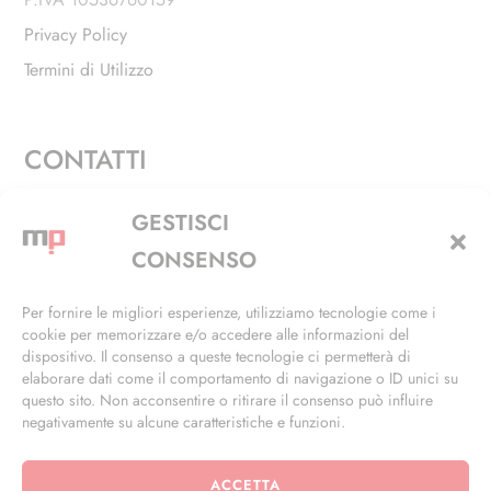
Privacy Policy
Termini di Utilizzo
CONTATTI
Via Alfieri, 27 - Trezzano Sul Naviglio (MI)
GESTISCI
+39 02 4846 3155
CONSENSO
+39 02 4846 3148
Per fornire le migliori esperienze, utilizziamo tecnologie come i
cookie per memorizzare e/o accedere alle informazioni del
info@masterphil.it
dispositivo. Il consenso a queste tecnologie ci permetterà di
elaborare dati come il comportamento di navigazione o ID unici su
questo sito. Non acconsentire o ritirare il consenso può influire
negativamente su alcune caratteristiche e funzioni.
ACCETTA