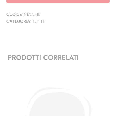
2015
-
CODICE:
91/CCI15
COIN
CATEGORIA:
TUTTI
CARD
"Italia
2015
Expo"
quantità
PRODOTTI CORRELATI