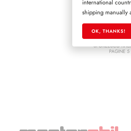
international count
shipping manually 
OK, THANKS!
SFORZESCO ITALI
PAGINE 5