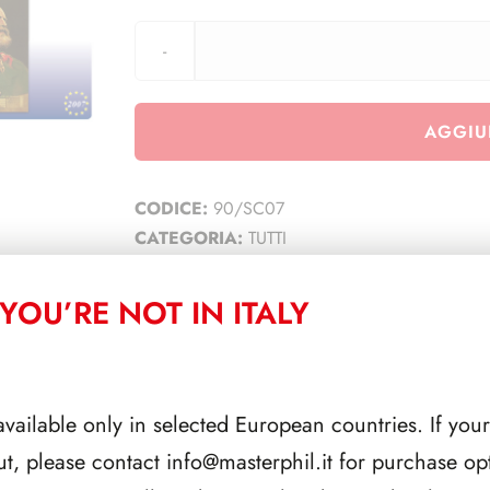
AGGIU
CODICE:
90/SC07
CATEGORIA:
TUTTI
YOU’RE NOT IN ITALY
CORRELATI
available only in selected European countries. If your
ut, please contact
info@masterphil.it
for purchase opt