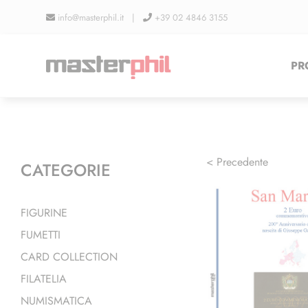
Salta
info@masterphil.it |
+39 02 4846 3155
al
contenuto
PR
< Precedente
CATEGORIE
FIGURINE
FUMETTI
CARD COLLECTION
FILATELIA
NUMISMATICA