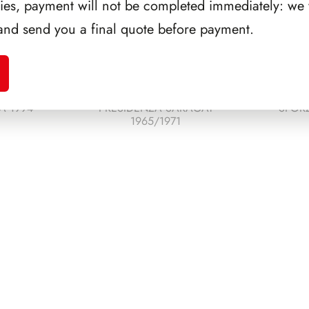
ries, payment will not be completed immediately: we w
and send you a final quote before payment.
A 1994
PRESIDENZA SARAGAT
SFORZ
1965/1971