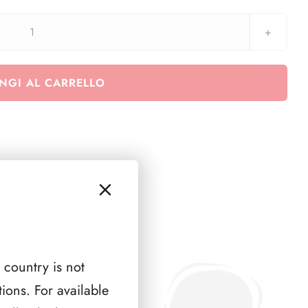
aggiornamento
2
EURO
NGI AL CARRELLO
2007
Giuseppe
Garibaldi
-
125°
Ann.
della
morte
quantità
 country is not
ions. For available