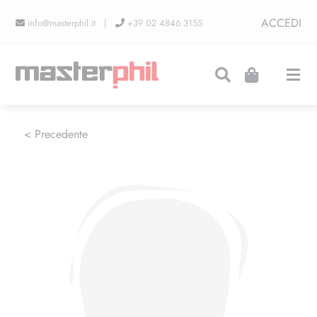
Salta
ACCEDI
info@masterphil.it |
+39 02 4846 3155
al
contenuto
Togg
Navi
PRODUZIONI
< Precedente
LINEA COLLEZIONISMO
FIERE
CONTATTI