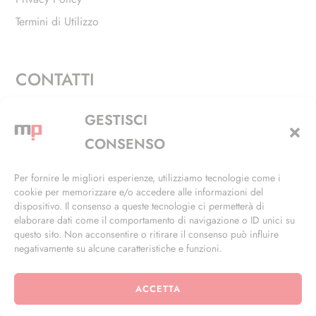
Termini di Utilizzo
CONTATTI
Via Alfieri, 27 - Trezzano Sul Naviglio (MI)
GESTISCI
+39 02 4846 3155
CONSENSO
+39 02 4846 3148
Per fornire le migliori esperienze, utilizziamo tecnologie come i
cookie per memorizzare e/o accedere alle informazioni del
info@masterphil.it
dispositivo. Il consenso a queste tecnologie ci permetterà di
elaborare dati come il comportamento di navigazione o ID unici su
questo sito. Non acconsentire o ritirare il consenso può influire
negativamente su alcune caratteristiche e funzioni.
ACCETTA
© 2026 | All Rights Reserved | Powered by
Ramdac