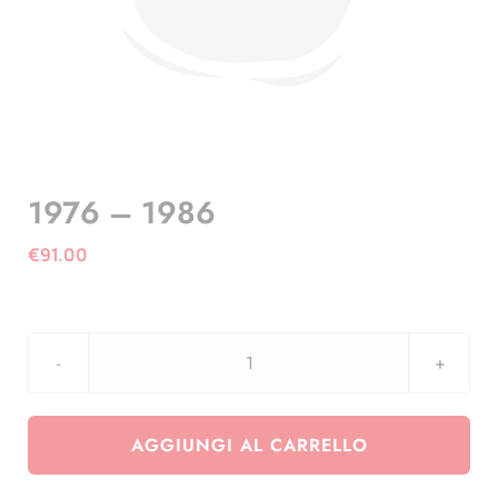
1976 – 1986
€
91.00
1976
-
1986
AGGIUNGI AL CARRELLO
quantità