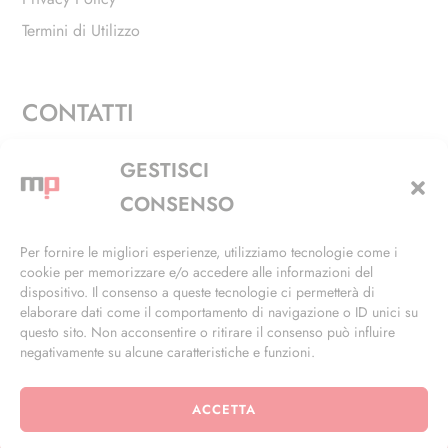
Termini di Utilizzo
CONTATTI
Via Alfieri, 27 - Trezzano Sul Naviglio (MI)
GESTISCI
+39 02 4846 3155
CONSENSO
+39 02 4846 3148
Per fornire le migliori esperienze, utilizziamo tecnologie come i
cookie per memorizzare e/o accedere alle informazioni del
info@masterphil.it
dispositivo. Il consenso a queste tecnologie ci permetterà di
elaborare dati come il comportamento di navigazione o ID unici su
questo sito. Non acconsentire o ritirare il consenso può influire
negativamente su alcune caratteristiche e funzioni.
ACCETTA
© 2026 | All Rights Reserved | Powered by
Ramdac