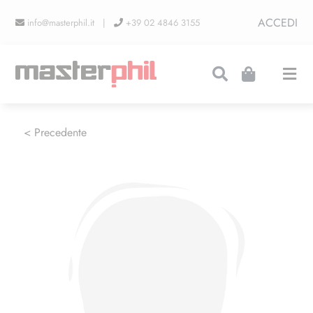
Salta
ACCEDI
info@masterphil.it |
+39 02 4846 3155
al
contenuto
Togg
Navi
PRODUZIONI
< Precedente
LINEA COLLEZIONISMO
FIERE
CONTATTI