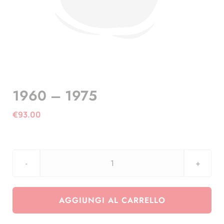
1960 – 1975
€
93.00
1960
-
1975
AGGIUNGI AL CARRELLO
quantità