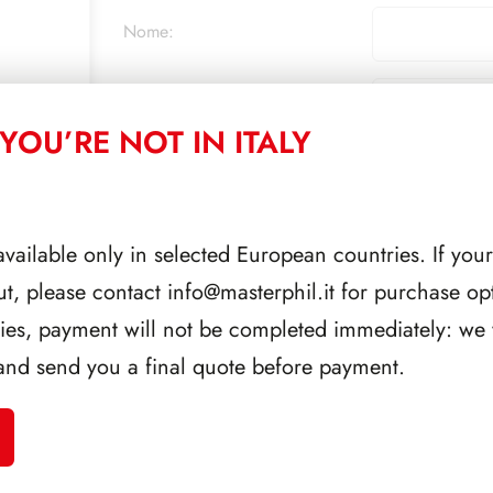
Nome:
Messaggio:
YOU’RE NOT IN ITALY
available only in selected European countries. If your
AGGIUNGI AL CAR
ut, please contact
info@masterphil.it
for purchase opt
Gift
Card
ries, payment will not be completed immediately: we w
Digitale
and send you a final quote before payment.
50€
quantità