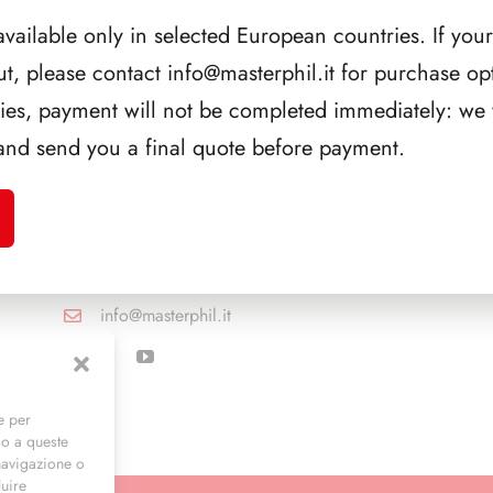
available only in selected European countries. If your
ut, please contact
info@masterphil.it
for purchase opt
ries, payment will not be completed immediately: we w
CONTATTI
and send you a final quote before payment.
Via Alfieri, 27 - Trezzano Sul Naviglio (MI)
+39 02 4846 3155
+39 02 4846 3148
info@masterphil.it
e per
so a queste
navigazione o
luire