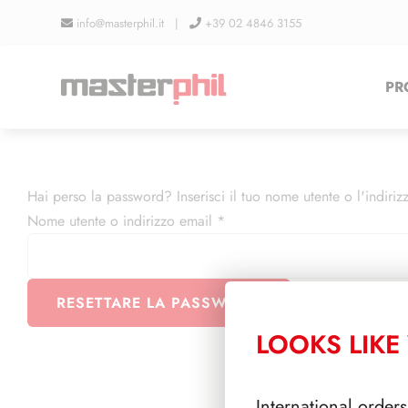
Salta
info@masterphil.it |
+39 02 4846 3155
al
contenuto
PR
Hai perso la password? Inserisci il tuo nome utente o l'indiri
Richiesto
Nome utente o indirizzo email
*
RESETTARE LA PASSWORD
LOOKS LIKE 
International orders